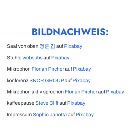
BILDNACHWEIS:
Saal von oben
정훈 김
auf
Pixabay
Stühle
websubs
auf
Pixabay
Mikrophon
Florian Pircher
auf
Pixabay
konferenz
SNCR GROUP
auf
Pixabay
Mikrophon aktiv sprechen
Florian Pircher
auf
Pixabay
kaffeepause
Steve Cliff
auf
Pixabay
Impressum
Sophie Janotta
auf
Pixabay