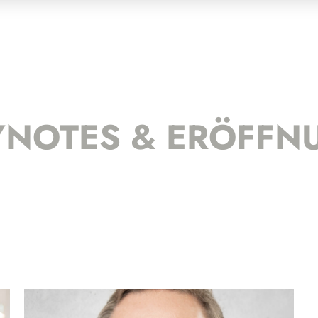
YNOTES & ERÖFFN